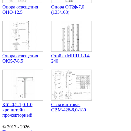
Опора освещения
Опора ОТ2ф-7,0
ОНО-12,5
(133/108)
Опора освещения
Стойка МШП.1-14-
ОКК-7/8,5
240
К61-0,5-1,0-1-0
Свая винтовая
кронштейн
СВМ-426-6,0-180
прожекторный
© 2017 - 2026