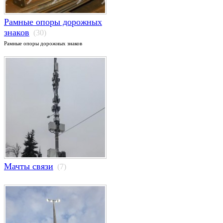
Рамные опоры дорожных
знаков
(30)
Рамные опоры дорожных знаков
Мачты связи
(7)