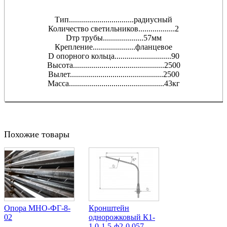
Тип................................радиусный
Количество светильников..................2
Dтр трубы....................57мм
Крепление.....................фланцевое
D опорного кольца............................90
Высота.............................................2500
Вылет..............................................2500
Масса...............................................43кг
Похожие товары
Опора МНО-ФГ-8-
Кронштейн
02
однорожковый К1-
1,0-1,5-ф2-0,057