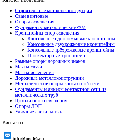
Строительные металлоконструкции
Сваи винтовые
Опоры освещения
Фундаменты металлические ФМ
Кронштейны опор освещения
Консольные однорожковые кронштейны
Консольные двухрожковые кронштейны
Консольные трёхрожковые кронштейны
Прожекторные кронштейны
Рамные опоры дорожных знаков
Мачты связи
Мачты освещения
Дорожные металлоконструкции
Металлические опоры контактной сети
Фундаменты и анкеры контактной сети из
металлических труб
Цоколи опор освещения
Опоры ЛЭП
Уличные светильники
Контакты
info@mst66.ru