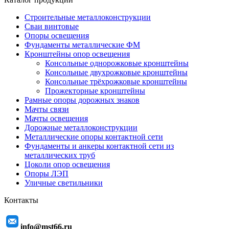
Строительные металлоконструкции
Сваи винтовые
Опоры освещения
Фундаменты металлические ФМ
Кронштейны опор освещения
Консольные однорожковые кронштейны
Консольные двухрожковые кронштейны
Консольные трёхрожковые кронштейны
Прожекторные кронштейны
Рамные опоры дорожных знаков
Мачты связи
Мачты освещения
Дорожные металлоконструкции
Металлические опоры контактной сети
Фундаменты и анкеры контактной сети из
металлических труб
Цоколи опор освещения
Опоры ЛЭП
Уличные светильники
Контакты
info@mst66.ru