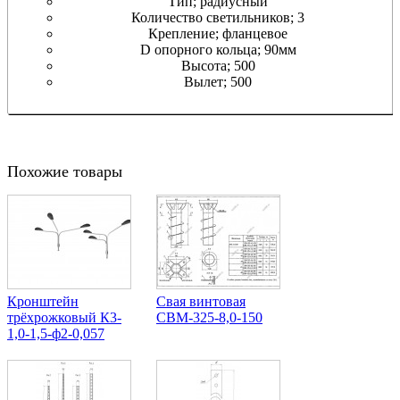
Тип; радиусный
Количество светильников; 3
Крепление; фланцевое
D опорного кольца; 90мм
Высота; 500
Вылет; 500
Похожие товары
Кронштейн
Свая винтовая
трёхрожковый К3-
СВМ-325-8,0-150
1,0-1,5-ф2-0,057