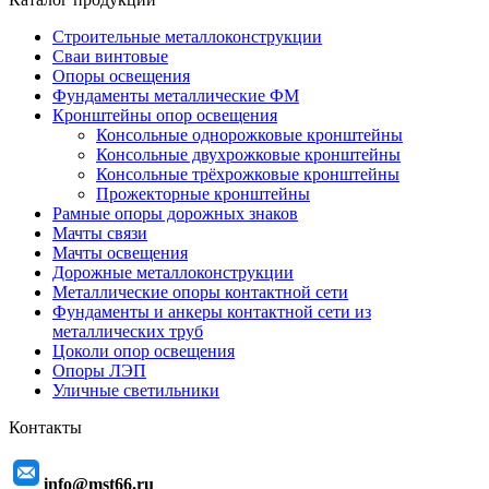
Строительные металлоконструкции
Сваи винтовые
Опоры освещения
Фундаменты металлические ФМ
Кронштейны опор освещения
Консольные однорожковые кронштейны
Консольные двухрожковые кронштейны
Консольные трёхрожковые кронштейны
Прожекторные кронштейны
Рамные опоры дорожных знаков
Мачты связи
Мачты освещения
Дорожные металлоконструкции
Металлические опоры контактной сети
Фундаменты и анкеры контактной сети из
металлических труб
Цоколи опор освещения
Опоры ЛЭП
Уличные светильники
Контакты
info@mst66.ru