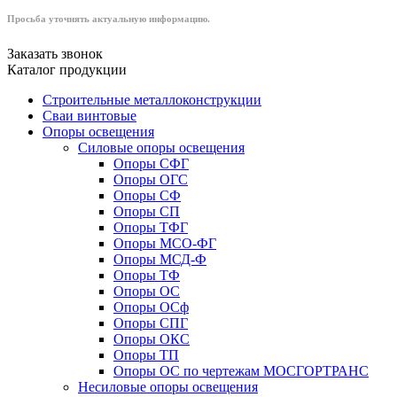
Просьба уточнять актуальную информацию.
Заказать звонок
Каталог продукции
Строительные металлоконструкции
Сваи винтовые
Опоры освещения
Силовые опоры освещения
Опоры СФГ
Опоры ОГС
Опоры СФ
Опоры СП
Опоры ТФГ
Опоры МСО-ФГ
Опоры МСД-Ф
Опоры ТФ
Опоры ОС
Опоры ОСф
Опоры СПГ
Опоры ОКС
Опоры ТП
Опоры ОС по чертежам МОСГОРТРАНС
Несиловые опоры освещения