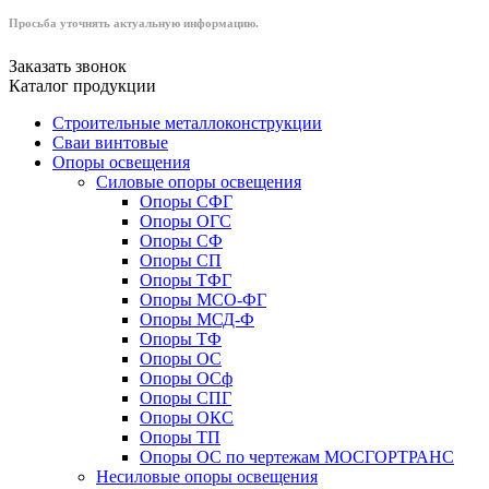
Просьба уточнять актуальную информацию.
Заказать звонок
Каталог продукции
Строительные металлоконструкции
Сваи винтовые
Опоры освещения
Силовые опоры освещения
Опоры СФГ
Опоры ОГС
Опоры СФ
Опоры СП
Опоры ТФГ
Опоры МСО-ФГ
Опоры МСД-Ф
Опоры ТФ
Опоры ОС
Опоры ОСф
Опоры СПГ
Опоры ОКС
Опоры ТП
Опоры ОС по чертежам МОСГОРТРАНС
Несиловые опоры освещения