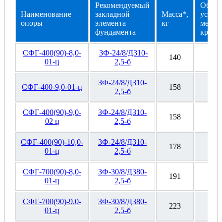
Рекомендуемый
Oбoзн
Haимeнoвaниe
зaклaднoй
Macca*,
уcтaн
oпopы
элeмeнтa
кг
мecтa
фундaмeнтa
кpoнш
СФГ-400(90)-8,0-
ЗФ-24/8/ДЗ10-
140
Ф4
01-ц
2,5-б
ЗФ-24/8/ДЗ10-
СФГ-400-9,0-01-ц
158
Ф4
2,5-б
СФГ-400(90)-9,0-
ЗФ-24/8/ДЗ10-
158
Ф4
02 ц
2,5-б
СФГ-400(90)-10,0-
ЗФ-24/8/ДЗ10-
178
Ф4
01-ц
2,5-б
СФГ-700(90)-8,0-
ЗФ-30/8/Д380-
191
Ф4
01-ц
2,5-б
СФГ-700(90)-9,0-
ЗФ-30/8/Д380-
223
Ф4
01-ц
2,5-б