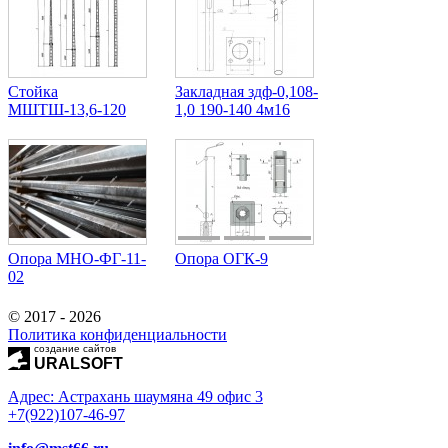
Стойка
Закладная здф-0,108-
МШТШ-13,6-120
1,0 190-140 4м16
Опора МНО-ФГ-11-
Опора ОГК-9
02
© 2017 - 2026
Политика конфиденциальности
создание сайтов
URALSOFT
Адрес: Астрахань шаумяна 49 офис 3
+7(922)107-46-97