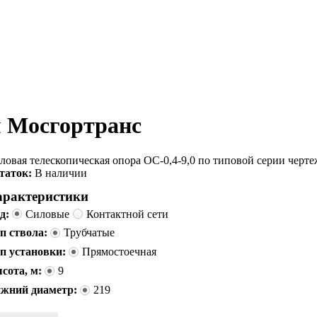
м Мосгортранс
ловая телескопическая опора ОС-0,4-9,0 по типовой серии черт
таток:
В наличии
арактеристики
д:
Силовые
Контактной сети
п ствола:
Трубчатые
п установки:
Прямостоечная
сота, м:
9
жний диаметр:
219