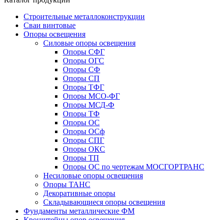
Строительные металлоконструкции
Сваи винтовые
Опоры освещения
Силовые опоры освещения
Опоры СФГ
Опоры ОГС
Опоры СФ
Опоры СП
Опоры ТФГ
Опоры МСО-ФГ
Опоры МСД-Ф
Опоры ТФ
Опоры ОС
Опоры ОСф
Опоры СПГ
Опоры ОКС
Опоры ТП
Опоры ОС по чертежам МОСГОРТРАНС
Несиловые опоры освещения
Опоры ТАНС
Декоративные опоры
Складывающиеся опоры освещения
Фундаменты металлические ФМ
Кронштейны опор освещения