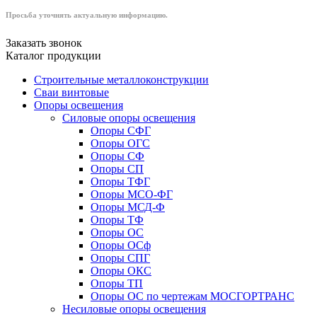
Просьба уточнять актуальную информацию.
Заказать звонок
Каталог продукции
Строительные металлоконструкции
Сваи винтовые
Опоры освещения
Силовые опоры освещения
Опоры СФГ
Опоры ОГС
Опоры СФ
Опоры СП
Опоры ТФГ
Опоры МСО-ФГ
Опоры МСД-Ф
Опоры ТФ
Опоры ОС
Опоры ОСф
Опоры СПГ
Опоры ОКС
Опоры ТП
Опоры ОС по чертежам МОСГОРТРАНС
Несиловые опоры освещения