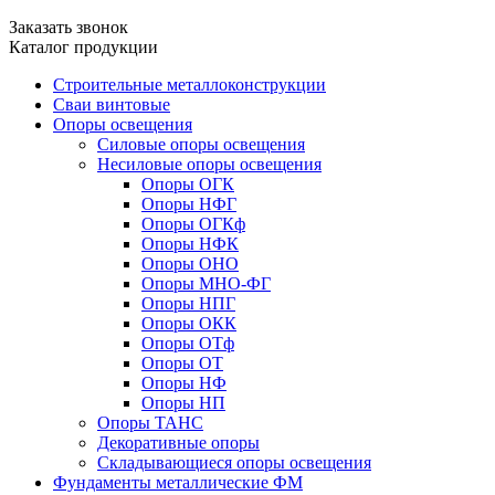
Заказать звонок
Каталог продукции
Строительные металлоконструкции
Сваи винтовые
Опоры освещения
Силовые опоры освещения
Несиловые опоры освещения
Опоры ОГК
Опоры НФГ
Опоры ОГКф
Опоры НФК
Опоры ОНО
Опоры МНО-ФГ
Опоры НПГ
Опоры ОКК
Опоры ОТф
Опоры ОТ
Опоры НФ
Опоры НП
Опоры ТАНС
Декоративные опоры
Складывающиеся опоры освещения
Фундаменты металлические ФМ