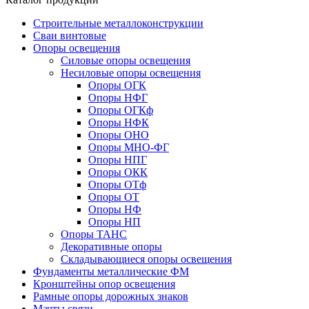
Строительные металлоконструкции
Сваи винтовые
Опоры освещения
Силовые опоры освещения
Несиловые опоры освещения
Опоры ОГК
Опоры НФГ
Опоры ОГКф
Опоры НФК
Опоры ОНО
Опоры МНО-ФГ
Опоры НПГ
Опоры ОКК
Опоры ОТф
Опоры ОТ
Опоры НФ
Опоры НП
Опоры ТАНС
Декоративные опоры
Складывающиеся опоры освещения
Фундаменты металлические ФМ
Кронштейны опор освещения
Рамные опоры дорожных знаков
Мачты связи