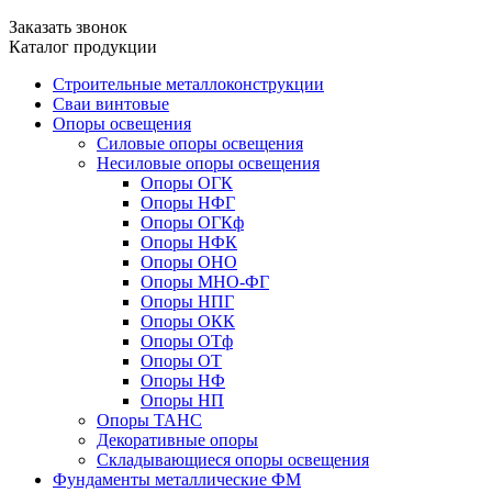
Заказать звонок
Каталог продукции
Строительные металлоконструкции
Сваи винтовые
Опоры освещения
Силовые опоры освещения
Несиловые опоры освещения
Опоры ОГК
Опоры НФГ
Опоры ОГКф
Опоры НФК
Опоры ОНО
Опоры МНО-ФГ
Опоры НПГ
Опоры ОКК
Опоры ОТф
Опоры ОТ
Опоры НФ
Опоры НП
Опоры ТАНС
Декоративные опоры
Складывающиеся опоры освещения
Фундаменты металлические ФМ