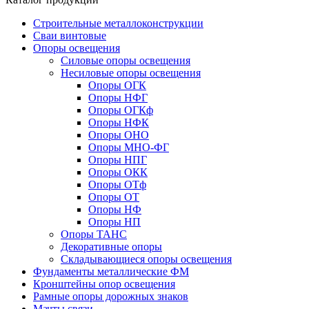
Строительные металлоконструкции
Сваи винтовые
Опоры освещения
Силовые опоры освещения
Несиловые опоры освещения
Опоры ОГК
Опоры НФГ
Опоры ОГКф
Опоры НФК
Опоры ОНО
Опоры МНО-ФГ
Опоры НПГ
Опоры ОКК
Опоры ОТф
Опоры ОТ
Опоры НФ
Опоры НП
Опоры ТАНС
Декоративные опоры
Складывающиеся опоры освещения
Фундаменты металлические ФМ
Кронштейны опор освещения
Рамные опоры дорожных знаков
Мачты связи