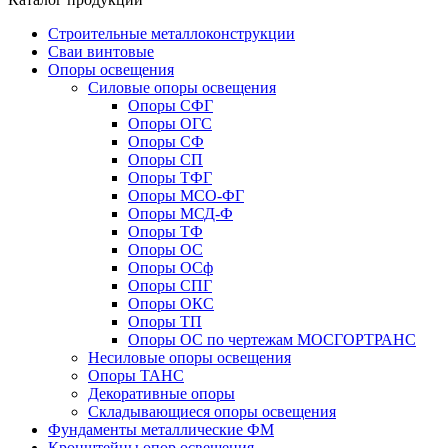
Строительные металлоконструкции
Сваи винтовые
Опоры освещения
Силовые опоры освещения
Опоры СФГ
Опоры ОГС
Опоры СФ
Опоры СП
Опоры ТФГ
Опоры МСО-ФГ
Опоры МСД-Ф
Опоры ТФ
Опоры ОС
Опоры ОСф
Опоры СПГ
Опоры ОКС
Опоры ТП
Опоры ОС по чертежам МОСГОРТРАНС
Несиловые опоры освещения
Опоры ТАНС
Декоративные опоры
Складывающиеся опоры освещения
Фундаменты металлические ФМ
Кронштейны опор освещения