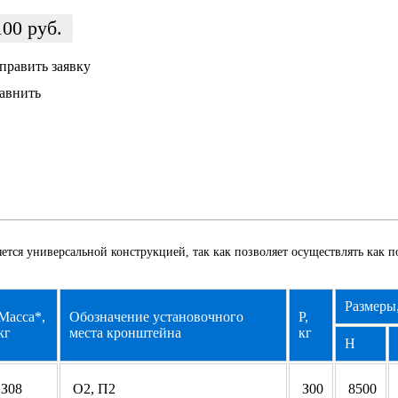
100
руб.
править заявку
авнить
яется универсальной конструкцией, так как позволяет осуществлять как 
Paзмepы
Macca*,
Oбoзнaчeниe уcтaнoвoчнoгo
P,
кг
мecтa кpoнштeйнa
кг
H
З08
O2, П2
З00
8500