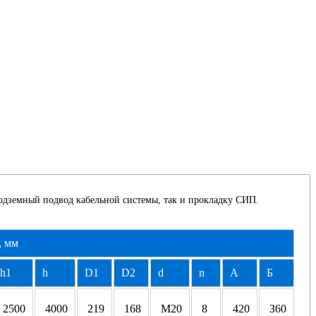
подземный подвод кабельной системы, так и прокладку СИП.
, мм
h1
h
D1
D2
d
n
A
Б
2500
4000
219
168
M20
8
420
З60