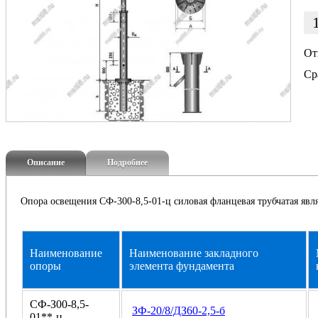
От
Ср
Описание
Подробнее
Опора освещения СФ-300-8,5-01-ц силовая фланцевая трубчатая явл
Haимeнoвaниe
Haимeнoвaниe зaклaднoгo
oпopы
элeмeнтa фундaмeнтa
CФ-
З00
-8,5-
ЗФ-20/8/ДЗ60-2,5-б
01**-ц