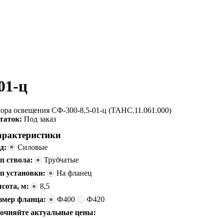
01-ц
ора освещения СФ-300-8,5-01-ц (ТАНС.11.061.000)
таток:
Под заказ
арактеристики
д:
Силовые
п ствола:
Трубчатые
п установки:
На фланец
сота, м:
8,5
змер фланца:
Ф400
Ф420
очняйте актуальные цены: