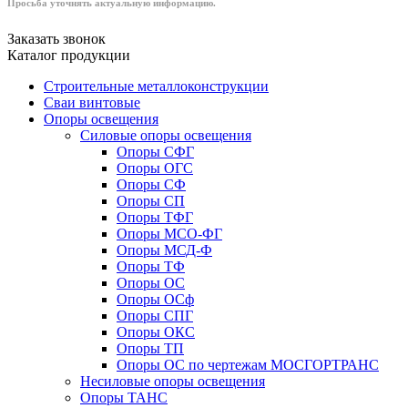
Просьба уточнять актуальную информацию.
Заказать звонок
Каталог продукции
Строительные металлоконструкции
Сваи винтовые
Опоры освещения
Силовые опоры освещения
Опоры СФГ
Опоры ОГС
Опоры СФ
Опоры СП
Опоры ТФГ
Опоры МСО-ФГ
Опоры МСД-Ф
Опоры ТФ
Опоры ОС
Опоры ОСф
Опоры СПГ
Опоры ОКС
Опоры ТП
Опоры ОС по чертежам МОСГОРТРАНС
Несиловые опоры освещения
Опоры ТАНС